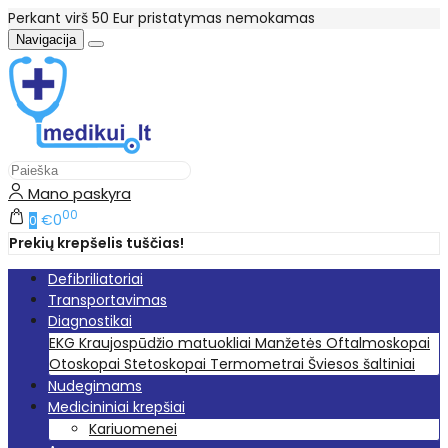
Perkant virš 50 Eur pristatymas nemokamas
Navigacija
Mano paskyra
00
€0
0
Prekių krepšelis tuščias!
Defibriliatoriai
Transportavimas
Diagnostikai
EKG
Kraujospūdžio matuokliai
Manžetės
Oftalmoskopai
Otoskopai
Stetoskopai
Termometrai
Šviesos šaltiniai
Nudegimams
Medicininiai krepšiai
Kariuomenei