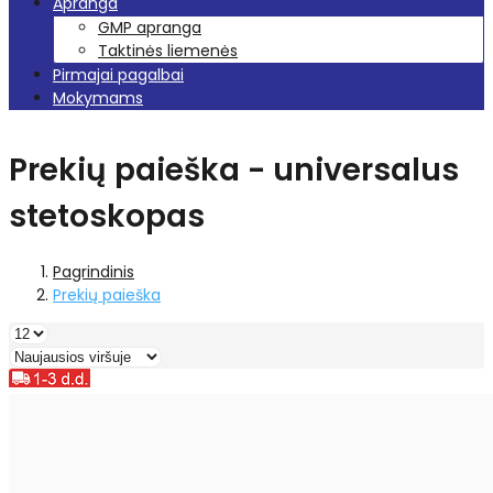
Apranga
GMP apranga
Taktinės liemenės
Pirmajai pagalbai
Mokymams
Prekių paieška - universalus
stetoskopas
Pagrindinis
Prekių paieška