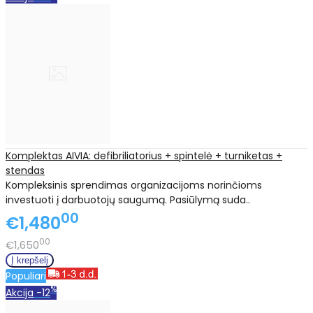
Komplektas AIVIA: defibriliatorius + spintelė + turniketas +
stendas
Kompleksinis sprendimas organizacijoms norinčioms
investuoti į darbuotojų saugumą. Pasiūlymą suda..
00
€1,480
00
€1,650
Populiari
%
Akcija
-12