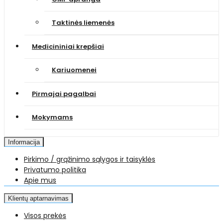
Taktinės liemenės
Medicininiai krepšiai
Kariuomenei
Pirmajai pagalbai
Mokymams
Informacija
Pirkimo / grąžinimo sąlygos ir taisyklės
Privatumo politika
Apie mus
Klientų aptarnavimas
Visos prekės