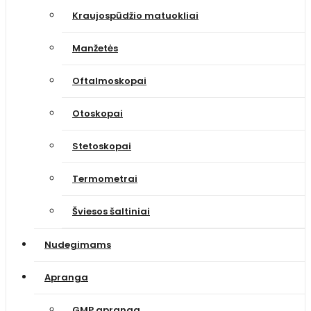
Kraujospūdžio matuokliai
Manžetės
Oftalmoskopai
Otoskopai
Stetoskopai
Termometrai
Šviesos šaltiniai
Nudegimams
Apranga
GMP apranga