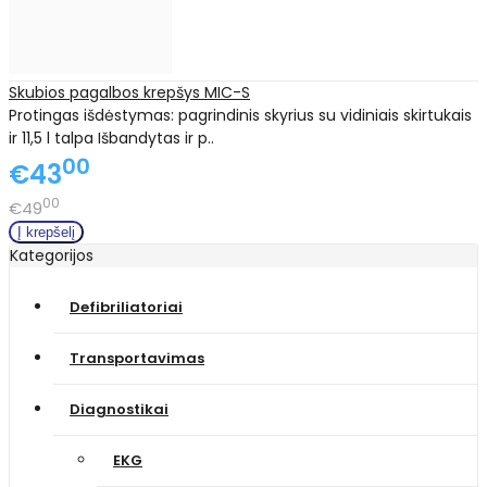
Skubios pagalbos krepšys MIC-S
Protingas išdėstymas: pagrindinis skyrius su vidiniais skirtukais
ir 11,5 l talpa Išbandytas ir p..
00
€43
00
€49
Kategorijos
Defibriliatoriai
Transportavimas
Diagnostikai
EKG