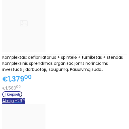
Komplektas: defibriliatorius + spintelė + turniketas + stendas
Kompleksinis sprendimas organizacijoms norinčioms
investuoti į darbuotojų saugumą. Pasiūlymą suda..
00
€1,379
00
€1,560
%
Akcija
-29