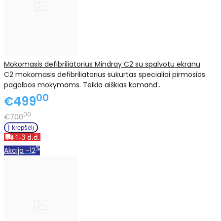
Mokomasis defibriliatorius Mindray C2 su spalvotu ekranu
C2 mokomasis defibriliatorius sukurtas specialiai pirmosios
pagalbos mokymams. Teikia aiškias komand..
00
€499
00
€700
%
Akcija
-12