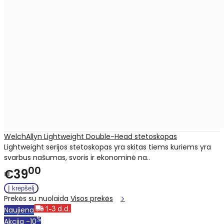
WelchAllyn Lightweight Double-Head stetoskopas
Lightweight serijos stetoskopas yra skitas tiems kuriems yra
svarbus našumas, svoris ir ekonominė na..
00
€39
Prekės su nuolaida
Visos prekės
Naujiena
%
Akcija
-10