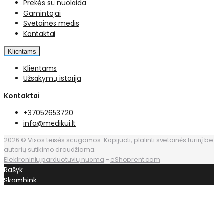
Prekės su nuolaida
Gamintojai
Svetainės medis
Kontaktai
Klientams
Klientams
Užsakymų istorija
Kontaktai
+37052653720
info@medikui.lt
2026 © Visos teisės saugomos. Kopijuoti, platinti svetainės turinį be
autorių sutikimo draudžiama.
Elektroninių parduotuvių nuoma
-
eShoprent.com
Rašyk
Skambink