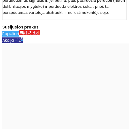
perduodamus signalus ir, jei būtina, pats pasiruošia perduoti (neturi
defibriliacijos mygtuko) ir perduoda elektros šoką , prieš tai
perspėdamas vartotoją atsitraukti ir neliesti nukentėjusiojo.
Susijusios prekės
Populiari
%
Akcija
-12