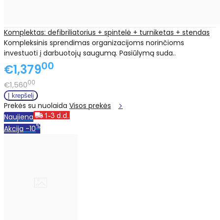
Komplektas: defibriliatorius + spintelė + turniketas + stendas
Kompleksinis sprendimas organizacijoms norinčioms
investuoti į darbuotojų saugumą. Pasiūlymą suda..
00
€1,379
00
€1,560
Prekės su nuolaida
Visos prekės
Naujiena
%
Akcija
-10