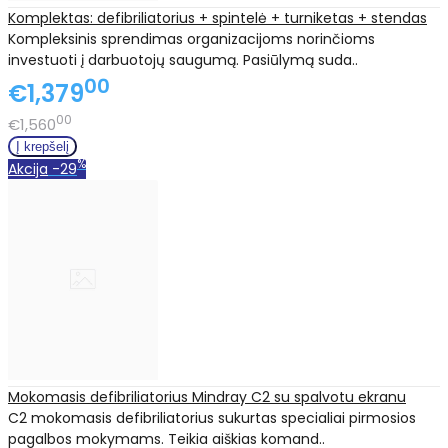
Komplektas: defibriliatorius + spintelė + turniketas + stendas
Kompleksinis sprendimas organizacijoms norinčioms
investuoti į darbuotojų saugumą. Pasiūlymą suda..
00
€1,379
00
€1,560
%
Akcija
-29
Mokomasis defibriliatorius Mindray C2 su spalvotu ekranu
C2 mokomasis defibriliatorius sukurtas specialiai pirmosios
pagalbos mokymams. Teikia aiškias komand..