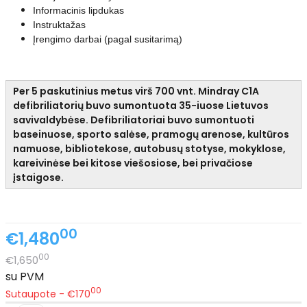
Informacinis lipdukas
Instruktažas
Įrengimo darbai (pagal susitarimą)
Per 5 paskutinius metus virš 700 vnt. Mindray C1A
defibriliatorių buvo sumontuota 35-iuose Lietuvos
savivaldybėse. Defibriliatoriai buvo sumontuoti
baseinuose, sporto salėse, pramogų arenose, kultūros
namuose, bibliotekose, autobusų stotyse, mokyklose,
kareivinėse bei kitose viešosiose, bei privačiose
įstaigose.
00
€1,480
00
€1,650
su PVM
00
Sutaupote - €170