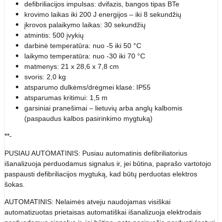
defibriliacijos impulsas: dvifazis, bangos tipas BTe
krovimo laikas iki 200 J energijos – iki 8 sekundžių
įkrovos palaikymo laikas: 30 sekundžių
atmintis: 500 įvykių
darbinė temperatūra: nuo -5 iki 50 °C
laikymo temperatūra: nuo -30 iki 70 °C
matmenys: 21 x 28,6 x 7,8 cm
svoris: 2,0 kg
atsparumo dulkėms/drėgmei klasė: IP55
atsparumas kritimui: 1,5 m
garsiniai pranešimai – lietuvių arba anglų kalbomis
(paspaudus kalbos pasirinkimo mygtuką)
**-
PUSIAU AUTOMATINIS: Pusiau automatinis defibriliatorius
išanalizuoja perduodamus signalus ir, jei būtina, paprašo vartotojo
paspausti defibriliacijos mygtuką, kad būtų perduotas elektros
šokas.
AUTOMATINIS: Nelaimės atveju naudojamas visiškai
automatizuotas prietaisas automatiškai išanalizuoja elektrodais