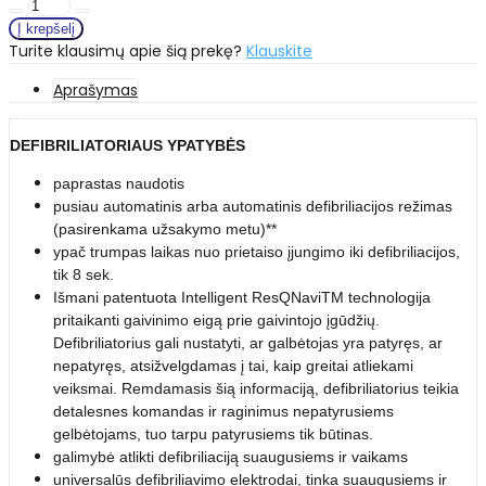
Turite klausimų apie šią prekę?
Klauskite
Aprašymas
DEFIBRILIATORIAUS YPATYBĖS
paprastas naudotis
pusiau automatinis arba automatinis defibriliacijos režimas
(pasirenkama užsakymo metu)**
ypač trumpas laikas nuo prietaiso įjungimo iki defibriliacijos,
tik 8 sek.
Išmani patentuota Intelligent ResQNaviTM technologija
pritaikanti gaivinimo eigą prie gaivintojo įgūdžių.
Defibriliatorius gali nustatyti, ar galbėtojas yra patyręs, ar
nepatyręs, atsižvelgdamas į tai, kaip greitai atliekami
veiksmai. Remdamasis šią informaciją, defibriliatorius teikia
detalesnes komandas ir raginimus nepatyrusiems
gelbėtojams, tuo tarpu patyrusiems tik būtinas.
galimybė atlikti defibriliaciją suaugusiems ir vaikams
universalūs defibriliavimo elektrodai, tinka suaugusiems ir