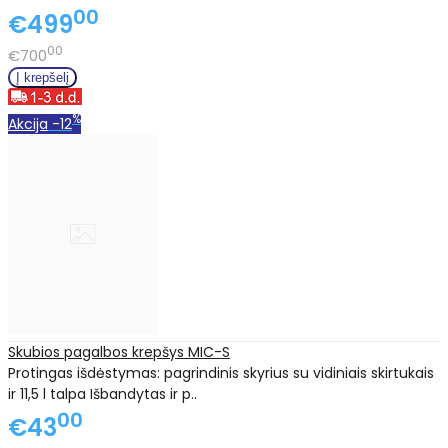
00
€499
00
€700
%
Akcija
-12
Skubios pagalbos krepšys MIC-S
Protingas išdėstymas: pagrindinis skyrius su vidiniais skirtukais
ir 11,5 l talpa Išbandytas ir p..
00
€43