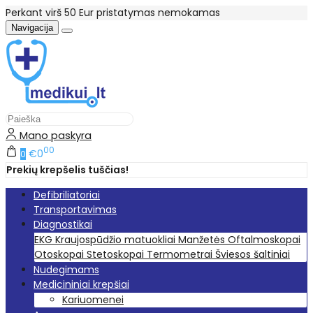
Perkant virš 50 Eur pristatymas nemokamas
Navigacija
Mano paskyra
00
€0
0
Prekių krepšelis tuščias!
Defibriliatoriai
Transportavimas
Diagnostikai
EKG
Kraujospūdžio matuokliai
Manžetės
Oftalmoskopai
Otoskopai
Stetoskopai
Termometrai
Šviesos šaltiniai
Nudegimams
Medicininiai krepšiai
Kariuomenei