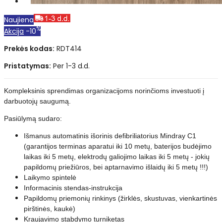
Naujiena
%
Akcija
-10
Prekės kodas:
RDT414
Pristatymas:
Per 1-3 d.d.
Kompleksinis sprendimas organizacijoms norinčioms investuoti į
darbuotojų saugumą.
Pasiūlymą sudaro:
Išmanus automatinis išorinis defibriliatorius Mindray C1
(garantijos terminas aparatui iki 10 metų, baterijos budėjimo
laikas iki 5 metų, elektrodų galiojimo laikas iki 5 metų - jokių
papildomų priežiūros, bei aptarnavimo išlaidų iki 5 metų !!!)
Laikymo spintelė
Informacinis stendas-instrukcija
Papildomų priemonių rinkinys (žirklės, skustuvas, vienkartinės
pirštinės, kaukė)
Kraujavimo stabdymo turniketas