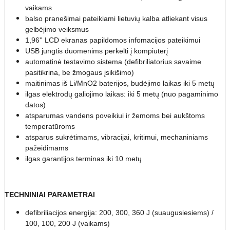
vaikams
balso pranešimai pateikiami lietuvių kalba atliekant visus
gelbėjimo veiksmus
1,96'' LCD ekranas papildomos infomacijos pateikimui
USB jungtis duomenims perkelti į kompiuterį
automatinė testavimo sistema (defibriliatorius savaime
pasitikrina, be žmogaus įsikišimo)
maitinimas iš Li/MnO2 baterijos, budėjimo laikas iki 5 metų
ilgas elektrodų galiojimo laikas: iki 5 metų (nuo pagaminimo
datos)
atsparumas vandens poveikiui ir žemoms bei aukštoms
temperatūroms
atsparus sukrėtimams, vibracijai, kritimui, mechaniniams
pažeidimams
ilgas garantijos terminas iki 10 metų
TECHNINIAI PARAMETRAI
defibriliacijos energija: 200, 300, 360 J (suaugusiesiems) /
100, 100, 200 J (vaikams)