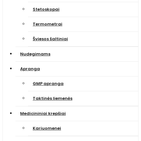
Stetoskopai
Termometrai
Šviesos šaltiniai
Nudegimams
Apranga
GMP apranga
Taktinės liemenės
Medicininiai krepšiai
Kariuomenei