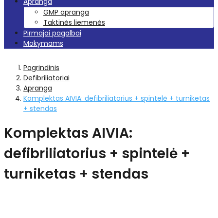
Apranga
GMP apranga
Taktinės liemenės
Pirmajai pagalbai
Mokymams
Pagrindinis
Defibriliatoriai
Apranga
Komplektas AIVIA: defibriliatorius + spintelė + turniketas
+ stendas
Komplektas AIVIA:
defibriliatorius + spintelė +
turniketas + stendas