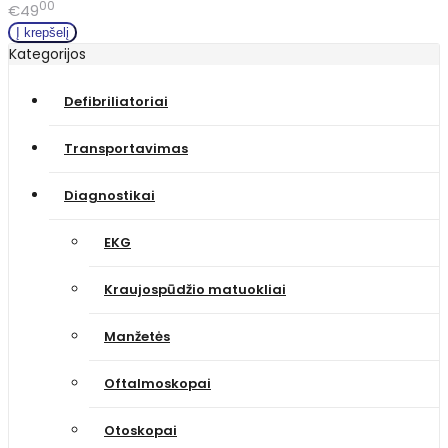
00
€49
Kategorijos
Defibriliatoriai
Transportavimas
Diagnostikai
EKG
Kraujospūdžio matuokliai
Manžetės
Oftalmoskopai
Otoskopai