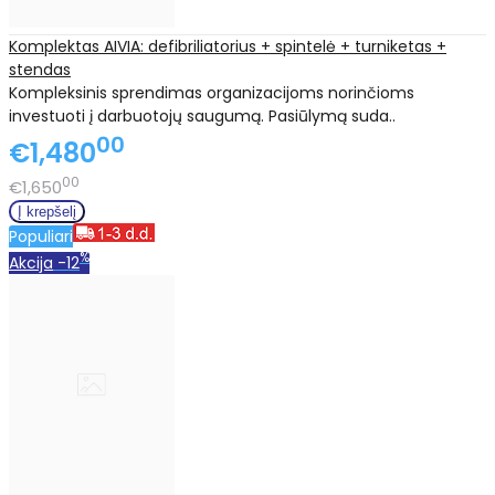
Komplektas AIVIA: defibriliatorius + spintelė + turniketas +
stendas
Kompleksinis sprendimas organizacijoms norinčioms
investuoti į darbuotojų saugumą. Pasiūlymą suda..
00
€1,480
00
€1,650
Populiari
%
Akcija
-12