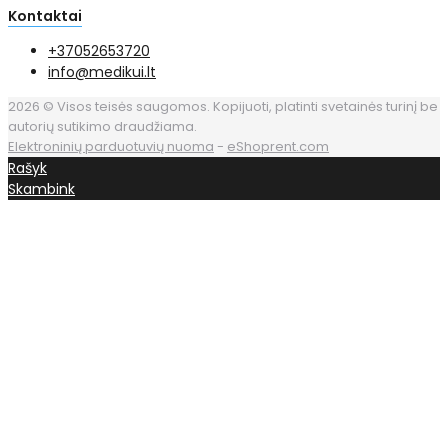
Kontaktai
+37052653720
info@medikui.lt
2026 © Visos teisės saugomos. Kopijuoti, platinti svetainės turinį be
autorių sutikimo draudžiama.
Elektroninių parduotuvių nuoma
-
eShoprent.com
Rašyk
Skambink