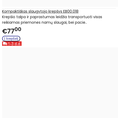
Kompaktiškas slaugytojo krepšys EB00.018
Krepšio talpa ir paprastumas leidžia transportuoti visas
reikiamas priemones namų slaugai, bei pacie..
00
€77