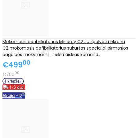
Mokomasis defibriliatorius Mindray C2 su spalvotu ekranu
C2 mokomasis defibriliatorius sukurtas specialiai pirmosios
pagalbos mokymams. Teikia aiškias komand..
00
€499
00
€700
%
Akcija
-12