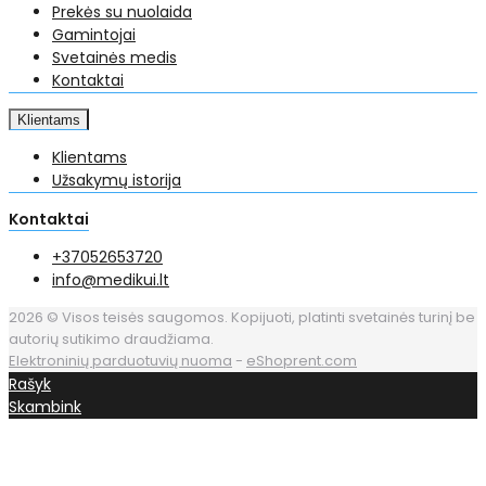
Prekės su nuolaida
Gamintojai
Svetainės medis
Kontaktai
Klientams
Klientams
Užsakymų istorija
Kontaktai
+37052653720
info@medikui.lt
2026 © Visos teisės saugomos. Kopijuoti, platinti svetainės turinį be
autorių sutikimo draudžiama.
Elektroninių parduotuvių nuoma
-
eShoprent.com
Rašyk
Skambink