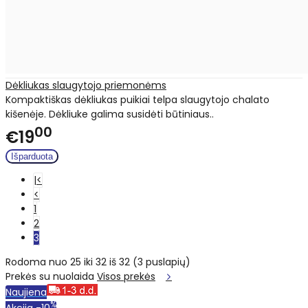
Dėkliukas slaugytojo priemonėms
Kompaktiškas dėkliukas puikiai telpa slaugytojo chalato
kišenėje. Dėkliuke galima susidėti būtiniaus..
00
€19
|<
<
1
2
3
Rodoma nuo 25 iki 32 iš 32 (3 puslapių)
Prekės su nuolaida
Visos prekės
Naujiena
%