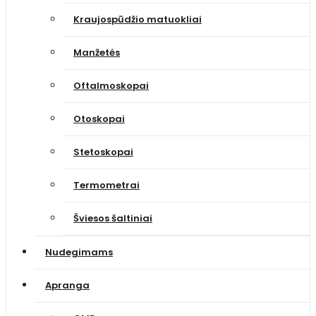
Kraujospūdžio matuokliai
Manžetės
Oftalmoskopai
Otoskopai
Stetoskopai
Termometrai
Šviesos šaltiniai
Nudegimams
Apranga