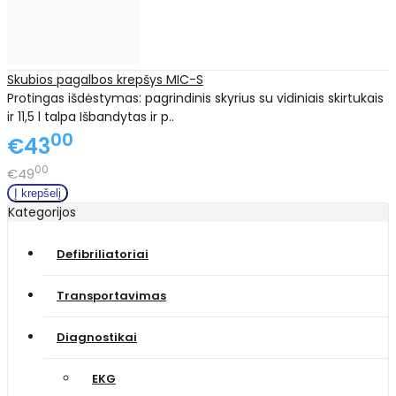
Skubios pagalbos krepšys MIC-S
Protingas išdėstymas: pagrindinis skyrius su vidiniais skirtukais
ir 11,5 l talpa Išbandytas ir p..
00
€43
00
€49
Kategorijos
Defibriliatoriai
Transportavimas
Diagnostikai
EKG