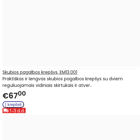
Skubios pagalbos krepšys, EM13.001
Praktiškas ir lengvas skubios pagalbos krepšys su dviem
reguliuojamais vidiniais skirtukais ir atver..
00
€67