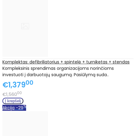
Komplektas: defibriliatorius + spintelė + turniketas + stendas
Kompleksinis sprendimas organizacijoms norinčioms
investuoti į darbuotojų saugumą. Pasiūlymą suda..
00
€1,379
00
€1,560
%
Akcija
-29