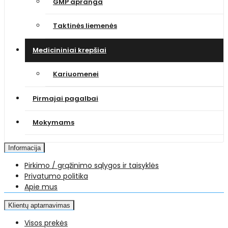
GMP apranga
Taktinės liemenės
Medicininiai krepšiai
Kariuomenei
Pirmajai pagalbai
Mokymams
Informacija
Pirkimo / grąžinimo sąlygos ir taisyklės
Privatumo politika
Apie mus
Klientų aptarnavimas
Visos prekės