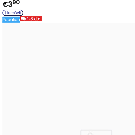
90
€3
Populiari