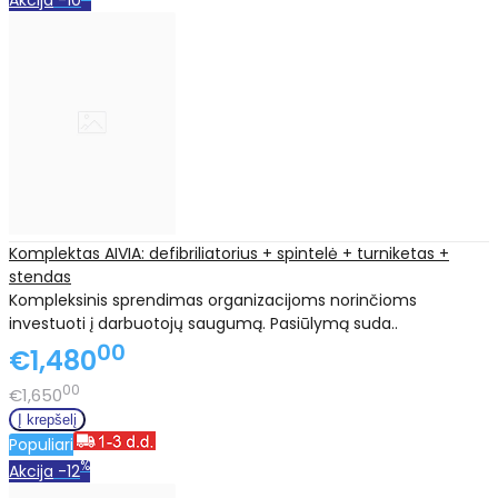
Akcija
-10
Komplektas AIVIA: defibriliatorius + spintelė + turniketas +
stendas
Kompleksinis sprendimas organizacijoms norinčioms
investuoti į darbuotojų saugumą. Pasiūlymą suda..
00
€1,480
00
€1,650
Populiari
%
Akcija
-12