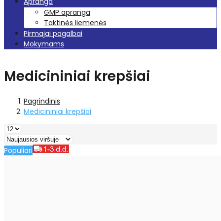
Apranga
GMP apranga
Taktinės liemenės
Pirmajai pagalbai
Mokymams
Medicininiai krepšiai
Pagrindinis
Medicininiai krepšiai
Populiari