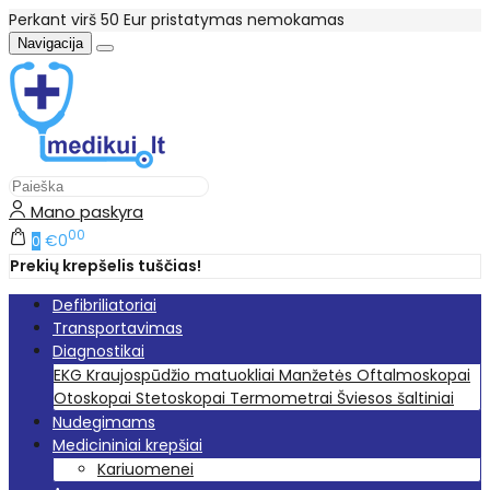
Perkant virš 50 Eur pristatymas nemokamas
Navigacija
Mano paskyra
00
€0
0
Prekių krepšelis tuščias!
Defibriliatoriai
Transportavimas
Diagnostikai
EKG
Kraujospūdžio matuokliai
Manžetės
Oftalmoskopai
Otoskopai
Stetoskopai
Termometrai
Šviesos šaltiniai
Nudegimams
Medicininiai krepšiai
Kariuomenei