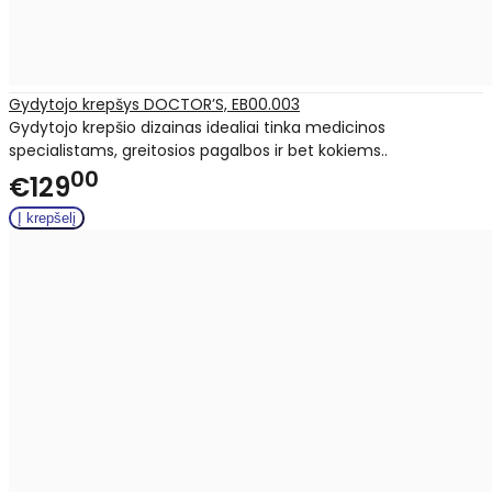
Gydytojo krepšys DOCTOR’S, EB00.003
Gydytojo krepšio dizainas idealiai tinka medicinos
specialistams, greitosios pagalbos ir bet kokiems..
00
€129