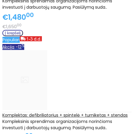
Kompleksinis sprendimas organizacijoms norinčioms
investuoti į darbuotojų saugumą. Pasiūlymą suda..
00
€1,480
00
€1,650
Populiari
%
Akcija
-12
Komplektas: defibriliatorius + spintelė + turniketas + stendas
Kompleksinis sprendimas organizacijoms norinčioms
investuoti į darbuotojų saugumą. Pasiūlymą suda..