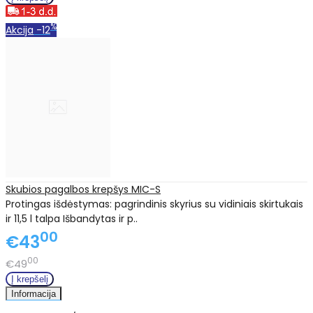
%
Akcija
-12
Skubios pagalbos krepšys MIC-S
Protingas išdėstymas: pagrindinis skyrius su vidiniais skirtukais
ir 11,5 l talpa Išbandytas ir p..
00
€43
00
€49
Informacija