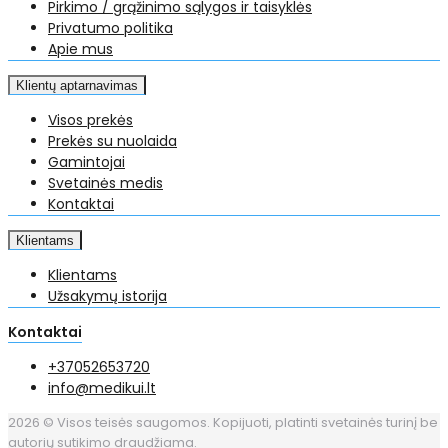
Pirkimo / grąžinimo sąlygos ir taisyklės
Privatumo politika
Apie mus
Klientų aptarnavimas
Visos prekės
Prekės su nuolaida
Gamintojai
Svetainės medis
Kontaktai
Klientams
Klientams
Užsakymų istorija
Kontaktai
+37052653720
info@medikui.lt
2026 © Visos teisės saugomos. Kopijuoti, platinti svetainės turinį be
autorių sutikimo draudžiama.