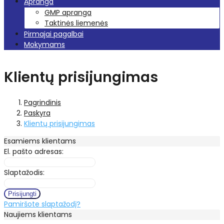
Apranga
GMP apranga
Taktinės liemenės
Pirmajai pagalbai
Mokymams
Klientų prisijungimas
Pagrindinis
Paskyra
Klientų prisijungimas
Esamiems klientams
El. pašto adresas:
Slaptažodis:
Pamiršote slaptažodį?
Naujiems klientams