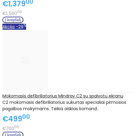
00
€1,379
00
€1,560
%
Akcija
-29
Mokomasis defibriliatorius Mindray C2 su spalvotu ekranu
C2 mokomasis defibriliatorius sukurtas specialiai pirmosios
pagalbos mokymams. Teikia aiškias komand..
00
€499
00
€700