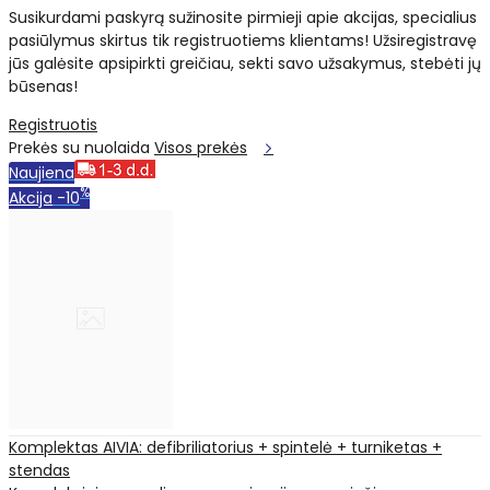
Susikurdami paskyrą sužinosite pirmieji apie akcijas, specialius
pasiūlymus skirtus tik registruotiems klientams! Užsiregistravę
jūs galėsite apsipirkti greičiau, sekti savo užsakymus, stebėti jų
būsenas!
Registruotis
Prekės su nuolaida
Visos prekės
Naujiena
%
Akcija
-10
Komplektas AIVIA: defibriliatorius + spintelė + turniketas +
stendas