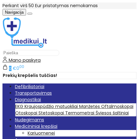
Perkant virš 50 Eur pristatymas nemokamas
Navigacija
Mano paskyra
00
€0
0
Prekių krepšelis tuščias!
Defibriliatoriai
Transportavimas
Diagnostikai
EKG
Kraujospūdžio matuokliai
Manžetės
Oftalmoskopai
Otoskopai
Stetoskopai
Termometrai
Šviesos šaltiniai
Nudegimams
Medicininiai krepšiai
Kariuomenei