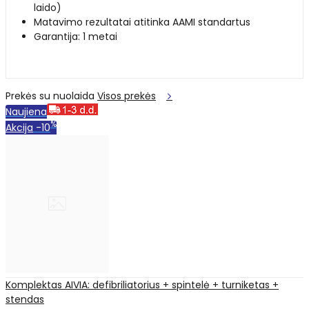
laido)
Matavimo rezultatai atitinka AAMI standartus
Garantija: 1 metai
Prekės su nuolaida
Visos prekės
Naujiena
%
Akcija
-10
Komplektas AIVIA: defibriliatorius + spintelė + turniketas +
stendas