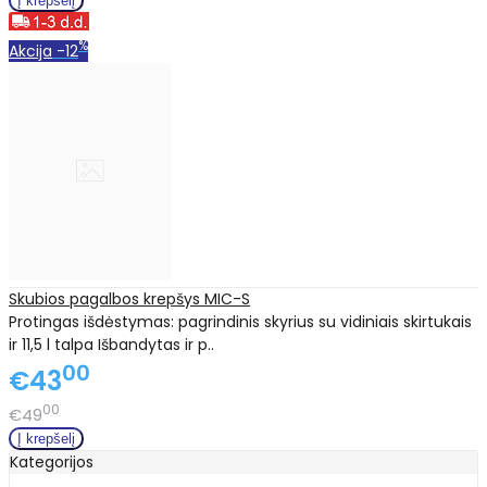
%
Akcija
-12
Skubios pagalbos krepšys MIC-S
Protingas išdėstymas: pagrindinis skyrius su vidiniais skirtukais
ir 11,5 l talpa Išbandytas ir p..
00
€43
00
€49
Kategorijos