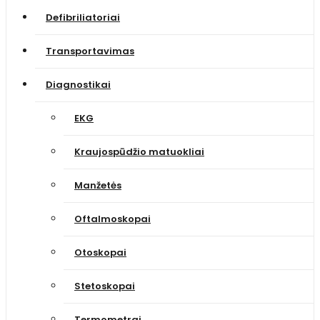
Defibriliatoriai
Transportavimas
Diagnostikai
EKG
Kraujospūdžio matuokliai
Manžetės
Oftalmoskopai
Otoskopai
Stetoskopai
Termometrai