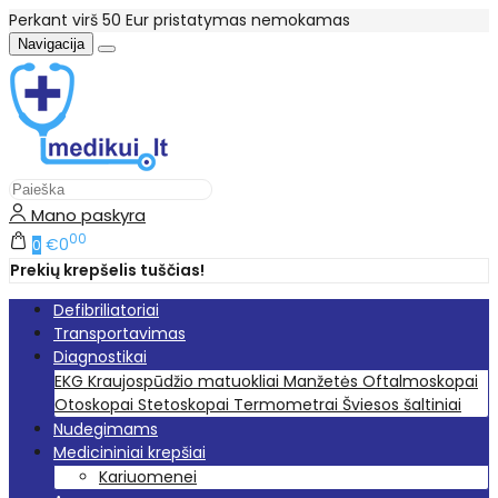
Perkant virš 50 Eur pristatymas nemokamas
Navigacija
Mano paskyra
00
€0
0
Prekių krepšelis tuščias!
Defibriliatoriai
Transportavimas
Diagnostikai
EKG
Kraujospūdžio matuokliai
Manžetės
Oftalmoskopai
Otoskopai
Stetoskopai
Termometrai
Šviesos šaltiniai
Nudegimams
Medicininiai krepšiai
Kariuomenei