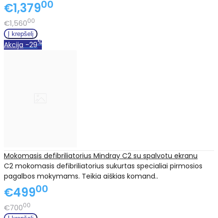
00
€1,379
00
€1,560
%
Akcija
-29
Mokomasis defibriliatorius Mindray C2 su spalvotu ekranu
C2 mokomasis defibriliatorius sukurtas specialiai pirmosios
pagalbos mokymams. Teikia aiškias komand..
00
€499
00
€700