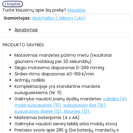
Turite klausimų apie šią prekę?
Klauskite
Gamintojas:
WelchAllyn / Hillrom (JAV)
Aprašymas
PRODUKTO SAVYBĖS:
Matavimas manžetės pūtimo metu (rezultatai
gaunami maždaug per 20 sekundžių)
Slėgio matavimo diapazonas 0-299 mmHg
Širdies ritmo diapazonas 40-199 k/min.
Aritmijų rodiklis
Komplektacijoje yra standartinė manžetė
suaugusiesiems (Nr. 11)
Galimybė naudoti įvairių dydžių manžetes:
vaikiška (9),
maža suaugusiojo (10), suaugusiojo ilga (11L),
suaugusiojo didelė (12), šlaunies (13)
.
Maitinimas baterijomis (4 x AA)
Galimybė naudoti sieninį laikiklį arba mobilų stovą
Prietaiso svoris apie 285 g (be baterijų, manžečių ir