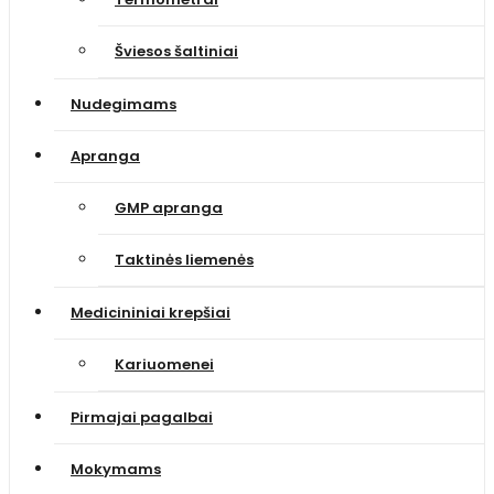
Šviesos šaltiniai
Nudegimams
Apranga
GMP apranga
Taktinės liemenės
Medicininiai krepšiai
Kariuomenei
Pirmajai pagalbai
Mokymams