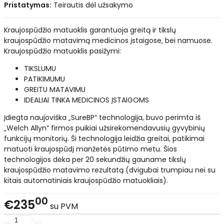
Pristatymas:
Teirautis dėl užsakymo
Kraujospūdžio matuoklis garantuoja greitą ir tikslų
kraujospūdžio matavimą medicinos įstaigose, bei namuose.
Kraujospūdžio matuoklis pasižymi:
TIKSLUMU
PATIKIMUMU
GREITU MATAVIMU
IDEALIAI TINKA MEDICINOS ĮSTAIGOMS
Įdiegta naujoviška „SureBP“ technologija, buvo perimta iš
„Welch Allyn“ firmos puikiai užsirekomendavusių gyvybinių
funkcijų monitorių. Ši technologija leidžia greitai, patikimai
matuoti kraujospūdį manžetės pūtimo metu. Šios
technologijos dėka per 20 sekundžių gauname tikslų
kraujospūdžio matavimo rezultatą (dvigubai trumpiau nei su
kitais automatiniais kraujospūdžio matuokliais).
00
€235
su PVM