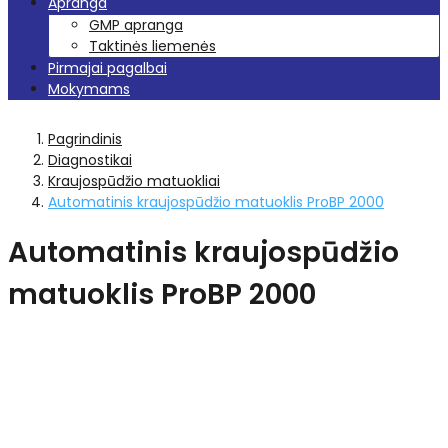
Apranga
GMP apranga
Taktinės liemenės
Pirmajai pagalbai
Mokymams
Pagrindinis
Diagnostikai
Kraujospūdžio matuokliai
Automatinis kraujospūdžio matuoklis ProBP 2000
Automatinis kraujospūdžio
matuoklis ProBP 2000