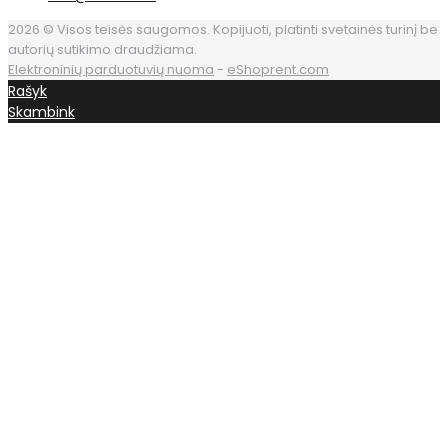
2026 © Visos teisės saugomos. Kopijuoti, platinti svetainės turinį be
autorių sutikimo draudžiama.
Elektroninių parduotuvių nuoma
-
eShoprent.com
Rašyk
Skambink