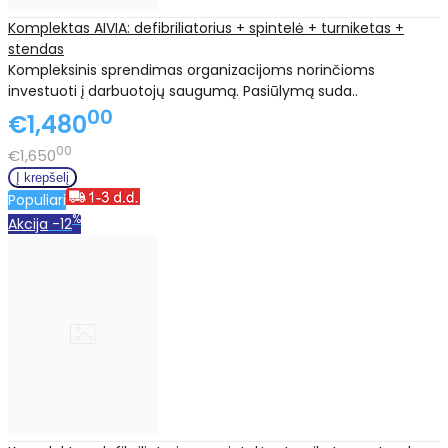
Komplektas AIVIA: defibriliatorius + spintelė + turniketas +
stendas
Kompleksinis sprendimas organizacijoms norinčioms
investuoti į darbuotojų saugumą. Pasiūlymą suda..
00
€1,480
00
€1,650
Populiari
%
Akcija
-12