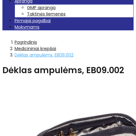
Apranga
GMP apranga
Taktinės liemenės
Pirmajai pagalbai
Mokymams
Pagrindinis
Medicininiai krepšiai
Dėklas ampulėms, EB09.002
Dėklas ampulėms, EB09.002