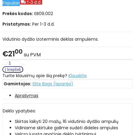
Populiari
Prekės kodas:
EB09.002
Pristatymas:
Per 1-3 d.d.
Vidutinio dydžio izoterminis dėklas ampulėms.
00
€21
su PVM
Turite klausimų apie šią prekę?
Klauskite
Gamintojas:
Elite Bags (Ispanija)
Aprašymas
Dėklo ypatybės:
Skirtas laikyti 20 mažų, 16 vidutinio dydžio ampulių
Vidiniame skirtuke galime sudėti dideles ampules
Velcro juosta apačioje dėklo tvirtinimui