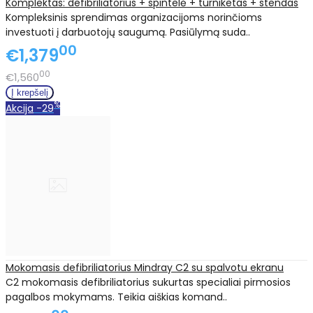
Komplektas: defibriliatorius + spintelė + turniketas + stendas
Kompleksinis sprendimas organizacijoms norinčioms
investuoti į darbuotojų saugumą. Pasiūlymą suda..
00
€1,379
00
€1,560
%
Akcija
-29
Mokomasis defibriliatorius Mindray C2 su spalvotu ekranu
C2 mokomasis defibriliatorius sukurtas specialiai pirmosios
pagalbos mokymams. Teikia aiškias komand..