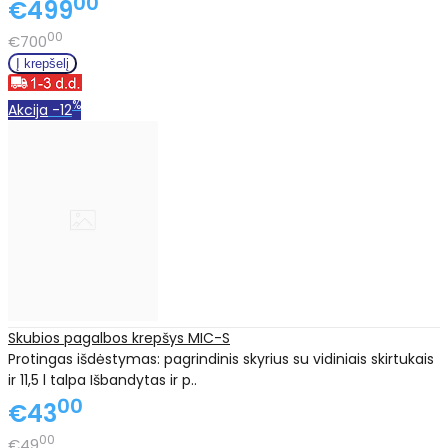
00
€499
00
€700
%
Akcija
-12
Skubios pagalbos krepšys MIC-S
Protingas išdėstymas: pagrindinis skyrius su vidiniais skirtukais
ir 11,5 l talpa Išbandytas ir p..
00
€43
00
€49