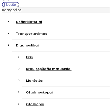
Kategorijos
Defibriliatoriai
Transportavimas
Diagnostikai
EKG
Kraujospūdžio matuokliai
Manžetės
Oftalmoskopai
Otoskopai