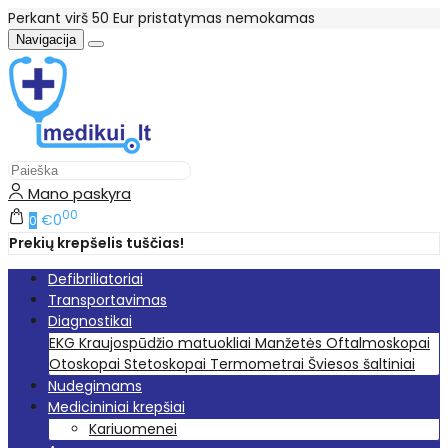
Perkant virš 50 Eur pristatymas nemokamas
Navigacija
Mano paskyra
00
€0
0
Prekių krepšelis tuščias!
Defibriliatoriai
Transportavimas
Diagnostikai
EKG
Kraujospūdžio matuokliai
Manžetės
Oftalmoskopai
Otoskopai
Stetoskopai
Termometrai
Šviesos šaltiniai
Nudegimams
Medicininiai krepšiai
Kariuomenei