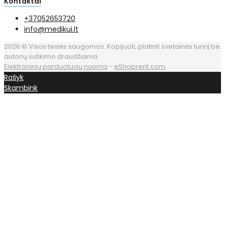
Kontaktai
+37052653720
info@medikui.lt
2026 © Visos teisės saugomos. Kopijuoti, platinti svetainės turinį be
autorių sutikimo draudžiama.
Elektroninių parduotuvių nuoma
-
eShoprent.com
Rašyk
Skambink