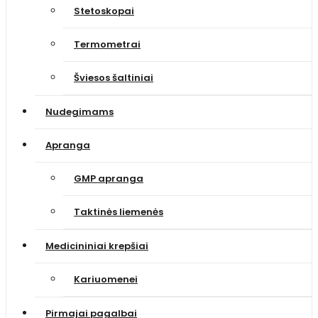
Stetoskopai
Termometrai
Šviesos šaltiniai
Nudegimams
Apranga
GMP apranga
Taktinės liemenės
Medicininiai krepšiai
Kariuomenei
Pirmajai pagalbai