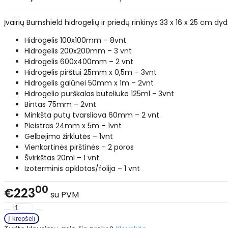
Įvairių Burnshield hidrogelių ir priedų rinkinys 33 x 16 x 25 cm dyd
Hidrogelis 100x100mm – 8vnt
Hidrogelis 200x200mm – 3 vnt
Hidrogelis 600x400mm – 2 vnt
Hidrogelis pirštui 25mm x 0,5m – 3vnt
Hidrogelis galūnei 50mm x 1m – 2vnt
Hidrogelio purškalas buteliuke 125ml - 3vnt
Bintas 75mm – 2vnt
Minkšta putų tvarsliava 60mm – 2 vnt.
Pleistras 24mm x 5m – 1vnt
Gelbėjimo žirklutės – 1vnt
Vienkartinės pirštinės – 2 poros
Švirkštas 20ml – 1 vnt
Izoterminis apklotas/folija – 1 vnt
00
€223
su PVM