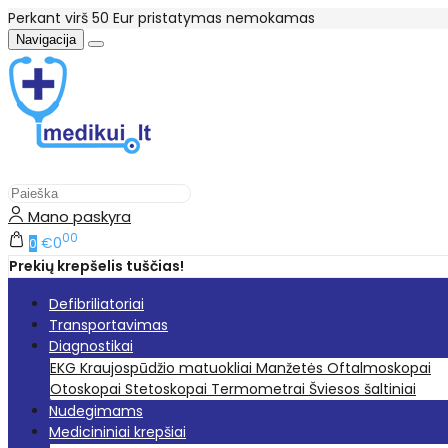
Perkant virš 50 Eur pristatymas nemokamas
Navigacija
Mano paskyra
00
€0
0
Prekių krepšelis tuščias!
Defibriliatoriai
Transportavimas
Diagnostikai
EKG
Kraujospūdžio matuokliai
Manžetės
Oftalmoskopai
Otoskopai
Stetoskopai
Termometrai
Šviesos šaltiniai
Nudegimams
Medicininiai krepšiai