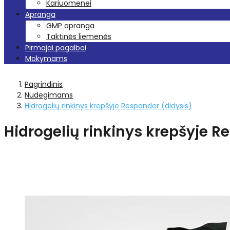
Kariuomenei
Apranga
GMP apranga
Taktinės liemenės
Pirmajai pagalbai
Mokymams
Pagrindinis
Nudegimams
Hidrogelių rinkinys krepšyje Responder (didysis)
Hidrogelių rinkinys krepšyje R