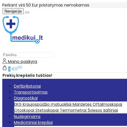
Perkant virš 50 Eur pristatymas nemokamas
Navigacija
Mano paskyra
00
€0
0
Prekių krepšelis tuščias!
Defibriliatoriai
Transportavimas
Diagnostikai
EKG
Kraujospūdžio matuokliai
Manžetės
Oftalmoskopai
Otoskopai
Stetoskopai
Termometrai
Šviesos šaltiniai
Nudegimams
Medicininiai krepšiai