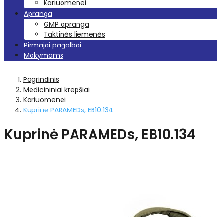
Kariuomenei
Apranga
GMP apranga
Taktinės liemenės
Pirmajai pagalbai
Mokymams
Pagrindinis
Medicininiai krepšiai
Kariuomenei
Kuprinė PARAMEDs, EB10.134
Kuprinė PARAMEDs, EB10.134