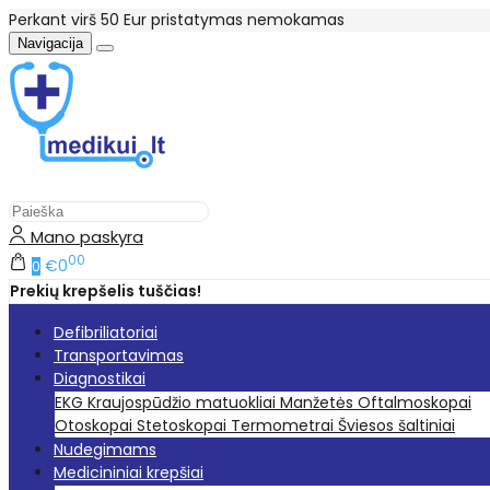
Perkant virš 50 Eur pristatymas nemokamas
Navigacija
Mano paskyra
00
€0
0
Prekių krepšelis tuščias!
Defibriliatoriai
Transportavimas
Diagnostikai
EKG
Kraujospūdžio matuokliai
Manžetės
Oftalmoskopai
Otoskopai
Stetoskopai
Termometrai
Šviesos šaltiniai
Nudegimams
Medicininiai krepšiai