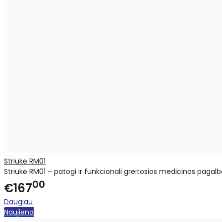
Striukė RM01
Striukė RM01 – patogi ir funkcionali greitosios medicinos pagal
00
€167
Daugiau
Naujiena