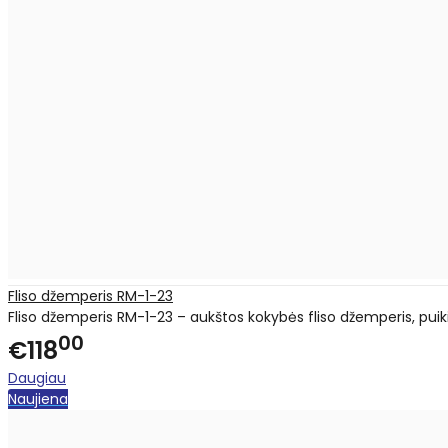
Fliso džemperis RM-1-23
Fliso džemperis RM-1-23 – aukštos kokybės fliso džemperis, puiki
00
€118
Daugiau
Naujiena